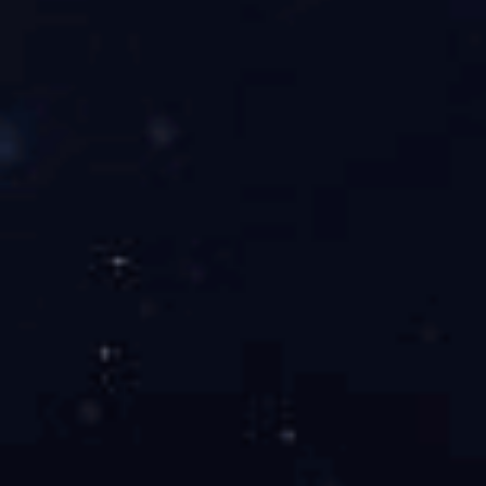
旨,安全有保障,让您玩得安全,放心游戏.
导航
解读
milan米兰官网
产品专区
企业日报
企业服务
互动
AC米兰官方网站
联系方式