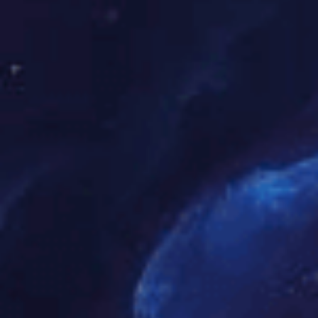
此外，在决胜局之际，由于双方实力相近，一
次成功运用边路渗透所造成的不平衡最终帮助
重庆赢得了胜利。这充分表明，只要合理利用
并不断优化此类战略，就能够在紧张激烈的比
赛环境下脱颖而出，实现最终目标。
总结：
综上所述，重庆乒乓球队通过实施独特且高效
的边路渗透战术，不仅提升了整体竞技水平，
同时增强了各个环节之间协同作业能力。从理
论研究到实践应用，该战略无疑为球队带来了
显著成效，并值得其他团队借鉴学习。
未来，无论是在国内赛事还是国际舞台上，此
类创新性策略仍将继续发挥其巨大潜力，为中
国乒坛的发展贡献更多智慧与力量。同时，希
望更多年轻运动员能够积极探索并继承这项优