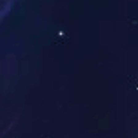
推进边路渗透的重要环节。选择合适的旋转方
式以及落点，可以有效干扰对手判断，并为后
续进攻创造机会。例如，当队员选择下旋或侧
旋时，会使得来球轨迹产生变化，从而增加接
发难度。
最后，加强反击意识也是关键所在。当敌方回
击至弱势区域时，及时抓住机会进行强有力攻
击，是成功实施边路渗透的重要组成部分。这
要求每位队员都需具备高度集中精神，以便及
时发现并把握这些微小契机。
3、团队配合的重要性
尽管个人技术是施展边路渗透战术的一部分，
但团队配合同样至关重要。在比赛中，各个位
置上的队员需要密切合作，相互支持，以达到
最佳效果。例如，当一名队员采取主动进攻
时，其余成员需要迅速做好防守准备，以防止
突发情况带来的风险。