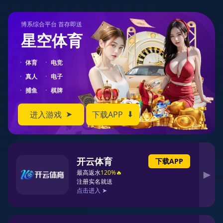
企业日报
首页
企业日报