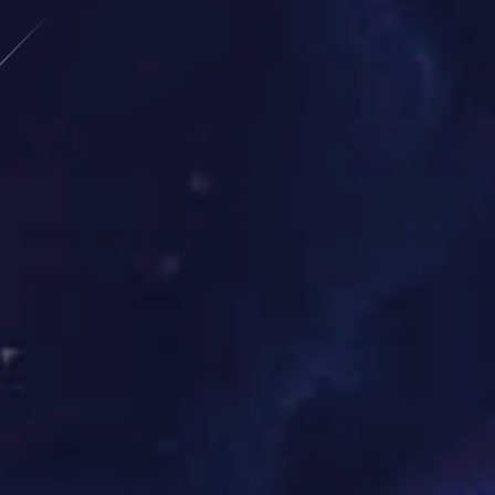
面，由于公众认知度相对较低，很难吸引更多
新人加入。这使得球队在人才储备上存在一定
压力，对未来发展造成影响。
为了克服这些困难，北京飞盘队积极寻求赞助
商以及外部合作伙伴，希望借助社会资源来改
善现状。同时，他们也开始尝试举办各种推广
活动，如社区体验课程，让大众近距离接触并
了解这一新兴体育项目，从而提升其认知度。
不少参与者因体验过后纷纷表示愿意加入，并
且开始关注相关赛事信息，这为未来的发展打
下良好基础。
展望未来，北京飞盘运动必将在全国范围内迎
来更大的发展机遇。随着越来越多的人投入其
中，这项集体竞技活动不仅能够锻炼身体，还
会增强社交互动，让更多人享受到体育带来的
快乐。而北京飞盘队则肩负起推动这一趋势发
展的责任，他们希望能继续坚持不懈，为这一