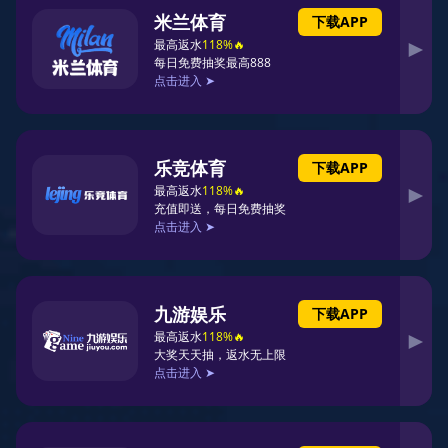
飞盘运动的魅力与挑战：深入探
讨北京飞盘队的灵活性与团队协
作
2026-06-04
飞盘运动作为一种新兴的集体运动，近年来在
全球范围内迅速崛起，尤其是在中国的城市中
备受欢迎。本文将深入探讨北京飞盘队在灵活
性与团队协作方面的表现，以及飞盘运动所带
来的魅力与挑战。首先，文章将分析飞盘运动
的基本规则与魅力所在，包括其快速、灵活和
富有趣味性的特点；其次，将探讨北京飞盘队