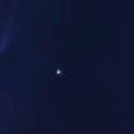
需保持同步，以形成合力限制对方进攻。
有效沟通是团队协作的重要组成部分。在实际
比赛中，北京飞盘队注重赛前制定战术计划，
并利用时间间隙进行必要调整。这种及时反馈
机制能确保每个队员都能清楚自身角色，从而
提高配合效率。此外，通过不断地磨合与训
练，球队成员间形成默契，使得战术执行更加
流畅。
然而，要实现良好的团队协作并非易事，它需
要时间以及持续努力。在这个过程中，北京飞
盘队培养了一种积极向上的团队文化，不仅注
重竞争，更强调互助与支持。因此，无论是在
胜利或失败后，每位成员都能收获成长，而这
种精神正是推动球队不断前行的重要动力。
3、提升个人技能的方法
尽管团体合作至关重要，但个人技能同样不可