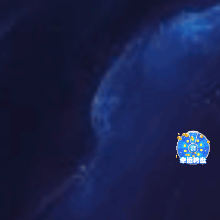
充满活力的新兴项目贡献力量。
总结：
综上所述，北京飞盘队充分展示了这项极具魅
力与挑战性的体育活动所包含的丰富内涵。他
们不仅依靠个人技能，更加注重团队合作，通
过默契配合赢得比赛，同时也致力于推动这项
运动的发展。然而，在面对资源不足及公众认
知度低等问题时，他们始终坚持探索创新之
路，希望能够吸引更多人参与其中，共同享受
这份热爱。
总而言之，《飞盘运动》的发展离不开每一个
人的努力，而北京飞盘队作为这一进程中的先
锋，无疑肩负着重要使命。他们追求卓越、勇
敢迎接挑战，相信未来必将开创出更加辉煌的
新篇章！