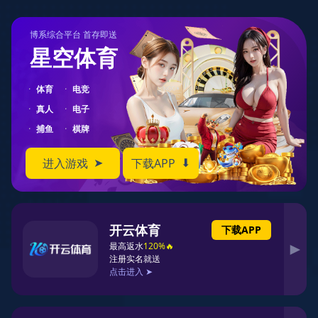
企业日报
首页
企业日报