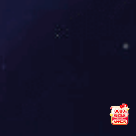
推荐文章
世界杯历史上最年轻的足球明星是谁揭秘他的传奇
故事与成就
2026-08-08
与朋友分享足球明星的精彩瞬间与背后的故事一起
感受绿茵场上的激情与荣耀
2026-08-07
上海足球队在全国速度排行榜中荣登第八名彰显实
力与潜力
2026-08-06
上海网球队的辉煌征程与大满贯梦想的追逐之路
2026-07-31
上海篮球队进攻体系解析：战术创新