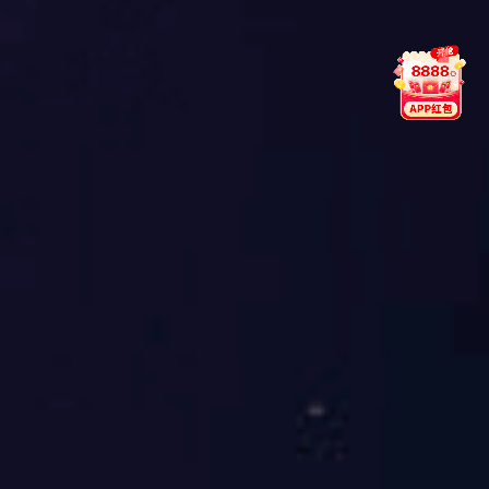
上海篮球队进攻体系解析：战术创新
与团队协作的完美结合
2026-07-30
上海排球队以61分领跑大满贯积分榜展现强劲实力
2026-07-29
上海乒乓球队个人能力全面分析与大
满贯赛事表现评析
2026-07-29
七十年代和九十年代的足球明星盘点与回顾
2026-07-28
8090年代足球明星的辉煌岁月与传奇
故事回顾
2026-07-26
5月6日足球赛场上的璀璨明星是谁引发球迷热议与
期待
2026-07-25