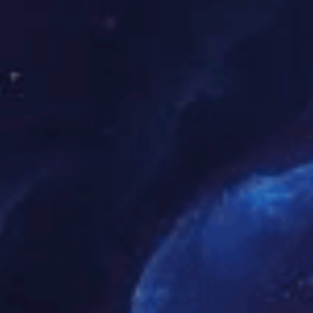
总之，在未来漫长道路上，尽管仍然会有挑
战，但已经学会勇敢面对困难并寻找解决方
案。因此，无论前方怎样变化，只要保持初心
勇往直前，相信必定能够实现更大的梦想.
总结：
回顾整个旅程，“黄芳的街舞人生”正是一部关
于勇气与毅力的不朽篇章。从热爱开始，到遭
遇挫折，再到最终迎来蜕变，每一步都印证着
青春奋斗的重要性。同时也提醒我们，要善于
发现内心真正想要追寻的人生目标，并为之付
诸努力.
相信每一个怀揣梦想的人，都能如同黄芳一
样，通过坚持不懈，实现自我超越与升华。而
这种从热爱出发，不断探索与实践所形成的人
生态度，无疑将引领我们走向更光辉灿烂的新