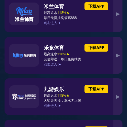
黄芳的街舞人生：从热爱到梦想
的深度对话与成长之路
2026-06-06
黄芳是一位充满激情与才华的街舞爱好者，她
的街舞人生从最初的热爱开始，逐渐演变为追
逐梦想的成长之旅。本文将围绕“黄芳的街舞人
生：从热爱到梦想的深度对话与成长之路”展开
探讨，分析她在这条道路上所经历的心路历
程、挑战与收获。首先，我们将介绍黄芳如何
走入街舞世界，感受到这一艺术形式带来的乐
趣和魅力；其次，将探讨她在追求梦想过程中