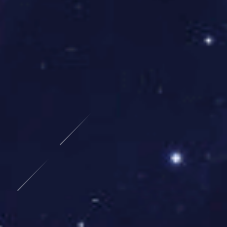
到了分享的重要性。通过指导他人，不仅帮助
他们掌握技巧，
米兰体育
还进一步巩固了自身
知识。当看到学员们因自己的指导而取得进步
时，那份成就感无疑是最具满足感的一刻。
这种持续学习和成长，让黄芳体会到了生命中
更多美好的东西。不再单纯只为胜利而战，而